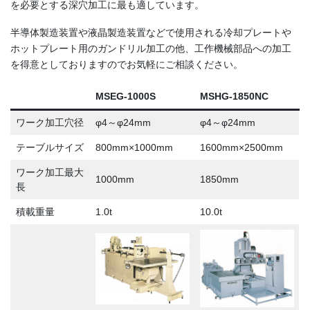
を必要とする深穴加工に最も適しています。
半導体製造装置や液晶製造装置などで使用される冷却プレートや
ホットプレート用のガンドリル加工の他、工作機械部品への加工
を得意としておりますのでお気軽にご相談ください。
MSEG-1000S
MSHG-1850NC
ワーク加工穴径
φ4～φ24mm
φ4～φ24mm
テーブルサイズ
800mm×1000mm
1600mm×2500mm
ワーク加工最大
1000mm
1850mm
長
積載重量
1.0t
10.0t