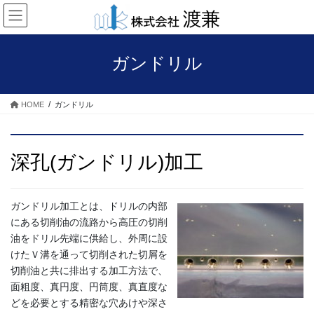
コ
ナ
ン
ビ
テ
ゲ
ン
ー
ガンドリル
ツ
シ
へ
ョ
ス
ン
HOME
ガンドリル
キ
に
ッ
移
プ
動
深孔(ガンドリル)加工
ガンドリル加工とは、ドリルの内部
にある切削油の流路から高圧の切削
油をドリル先端に供給し、外周に設
けたＶ溝を通って切削された切屑を
切削油と共に排出する加工方法で、
面粗度、真円度、円筒度、真直度な
どを必要とする精密な穴あけや深さ