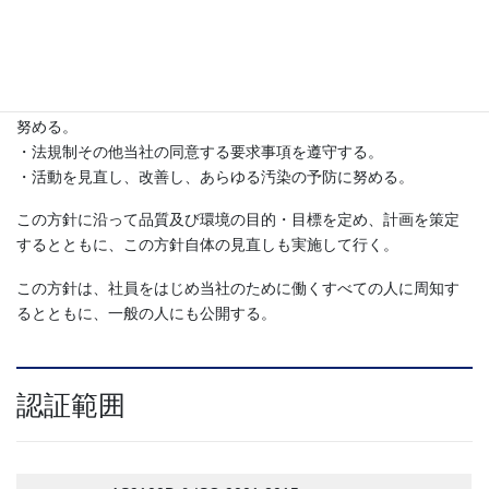
・機械精度の限界にチャレンジし、お客様からのより厳しい要求
に対応して行く。
・有害物質の使用全廃に取り組む。
・総合的な材料の歩留向上に取り組み、スクラップ廃棄の削減に
努める。
・法規制その他当社の同意する要求事項を遵守する。
・活動を見直し、改善し、あらゆる汚染の予防に努める。
この方針に沿って品質及び環境の目的・目標を定め、計画を策定
するとともに、この方針自体の見直しも実施して行く。
この方針は、社員をはじめ当社のために働くすべての人に周知す
るとともに、一般の人にも公開する。
認証範囲