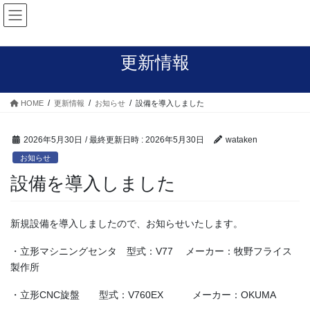
コ
ナ
ン
ビ
テ
ゲ
ン
ー
更新情報
ツ
シ
へ
ョ
ス
ン
HOME
更新情報
お知らせ
設備を導入しました
キ
に
ッ
移
プ
動
2026年5月30日
/ 最終更新日時 :
2026年5月30日
wataken
お知らせ
設備を導入しました
新規設備を導入しましたので、お知らせいたします。
・立形マシニングセンタ 型式：V77 メーカー：牧野フライス
製作所
・立形CNC旋盤 型式：V760EX メーカー：OKUMA