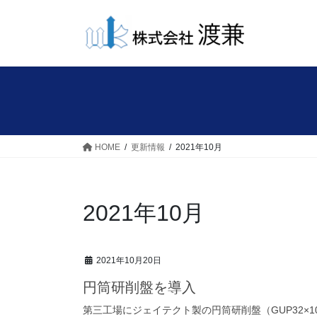
コ
ナ
ン
ビ
テ
ゲ
ン
ー
ツ
シ
へ
ョ
ス
ン
キ
に
ッ
移
HOME
更新情報
2021年10月
プ
動
2021年10月
2021年10月20日
円筒研削盤を導入
第三工場にジェイテクト製の円筒研削盤（GUP32×1