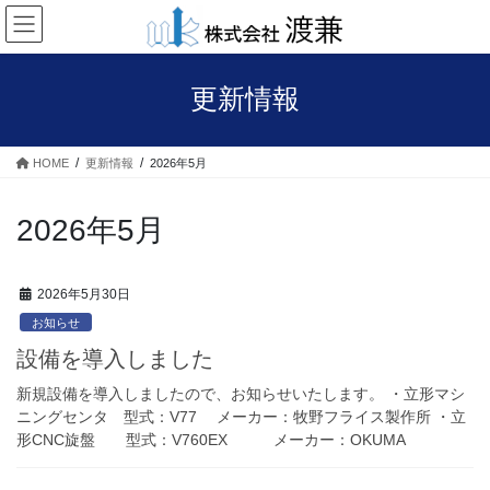
コ
ナ
ン
ビ
テ
ゲ
ン
ー
更新情報
ツ
シ
へ
ョ
ス
ン
HOME
更新情報
2026年5月
キ
に
ッ
移
プ
動
2026年5月
2026年5月30日
お知らせ
設備を導入しました
新規設備を導入しましたので、お知らせいたします。 ・立形マシ
ニングセンタ 型式：V77 メーカー：牧野フライス製作所 ・立
形CNC旋盤 型式：V760EX メーカー：OKUMA