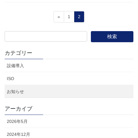
投
固
固
«
1
2
稿
定
定
ペ
ペ
の
ー
ー
ペ
ジ
ジ
ー
カテゴリー
ジ
設備導入
送
り
ISO
お知らせ
アーカイブ
2026年5月
2024年12月