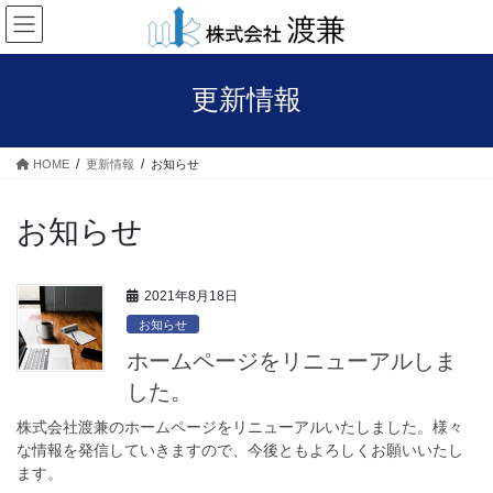
コ
ナ
ン
ビ
テ
ゲ
ン
ー
更新情報
ツ
シ
へ
ョ
ス
ン
HOME
更新情報
お知らせ
キ
に
ッ
移
プ
動
お知らせ
2021年8月18日
お知らせ
ホームページをリニューアルしま
した。
株式会社渡兼のホームページをリニューアルいたしました。様々
な情報を発信していきますので、今後ともよろしくお願いいたし
ます。