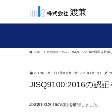
コ
ナ
ン
ビ
テ
ゲ
ン
ー
ツ
シ
へ
ョ
ス
ン
キ
に
ッ
移
HOME
更新情報
ISO
JISQ9100:2016の認証を取
プ
動
2017年12月21日
/ 最終更新日時 :
2021年1月27日
mk
JISQ9100:2016
JISQ9100:2016の認証を取得しました。