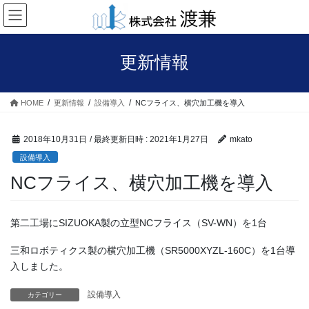
コ
ナ
ン
ビ
テ
ゲ
ン
ー
更新情報
ツ
シ
へ
ョ
ス
ン
HOME
更新情報
設備導入
NCフライス、横穴加工機を導入
キ
に
ッ
移
プ
動
2018年10月31日
/ 最終更新日時 :
2021年1月27日
mkato
設備導入
NCフライス、横穴加工機を導入
第二工場にSIZUOKA製の立型NCフライス（SV-WN）を1台
三和ロボティクス製の横穴加工機（SR5000XYZL-160C）を1台導
入しました。
設備導入
カテゴリー